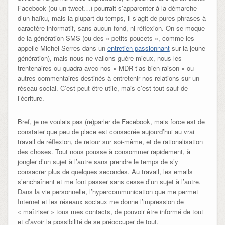
Facebook (ou un tweet…) pourrait s’apparenter à la démarche
d’un haïku, mais la plupart du temps, il s’agit de pures phrases à
caractère informatif, sans aucun fond, ni réflexion. On se moque
de la génération SMS (ou des « petits poucets », comme les
appelle Michel Serres dans un
entretien passionnant
sur la jeune
génération), mais nous ne vallons guère mieux, nous les
trentenaires ou quadra avec nos « MDR t’as bien raison » ou
autres commentaires destinés à entretenir nos relations sur un
réseau social. C’est peut être utile, mais c’est tout sauf de
l’écriture.
Bref, je ne voulais pas (re)parler de Facebook, mais force est de
constater que peu de place est consacrée aujourd’hui au vrai
travail de réflexion, de retour sur soi-même, et de rationalisation
des choses. Tout nous pousse à consommer rapidement, à
jongler d’un sujet à l’autre sans prendre le temps de s’y
consacrer plus de quelques secondes. Au travail, les emails
s’enchaînent et me font passer sans cesse d’un sujet à l’autre.
Dans la vie personnelle, l’hypercommunication que me permet
Internet et les réseaux sociaux me donne l’impression de
« maîtriser » tous mes contacts, de pouvoir être informé de tout
et d’avoir la possibilité de se préoccuper de tout.