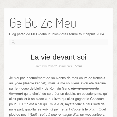
Ga Bu Zo Meu
Blog perso de Mr Gidéhault, bloc-notes fourre tout depuis 2004
La vie devant soi
On 2 avril 2007
2
Comments -
Actus
Je n’ai pas énormément de souvenirs de mes cours de français
au lycée (désolé karine!), mais je me souviens avoir été fasciné
par le « coup de bluff » de Romain Gary,
éternel poulidor du
Goncourt
qui a choisi de se créer un double, un pseudonyme, qui
allait publier à sa place « le » livre qui allait gagner le Goncourt
pour lui. Et c’est ainsi qu’Emile Ajar, mystérieux auteur sorti de
nulle part, grapilla les voix lui permettant d’obtenir le prix… Quel
pied de nez !
(Edit : suite à une remarque d’un de mes lecteurs,