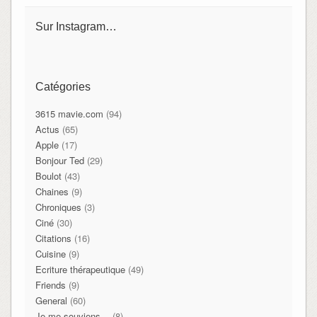
Sur Instagram…
Catégories
3615 mavie.com
(94)
Actus
(65)
Apple
(17)
Bonjour Ted
(29)
Boulot
(43)
Chaines
(9)
Chroniques
(3)
Ciné
(30)
Citations
(16)
Cuisine
(9)
Ecriture thérapeutique
(49)
Friends
(9)
General
(60)
Je me souviens…
(8)