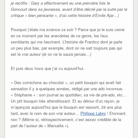
je rectifie : Gary a effectivement eu une première fois le
Goncourt dans sa jeunesse, avant d’être décrié par la suite par la
critique « bien pensante », d’où cette histoire d’Emile Ajar…)
Pourquoi j’étale ma science ce soir ? Parce que je le suis cerné
en ce moment par les anecdotes de ce genre, les faux
semblants qui me fascinent. L’histoire de Frantico dont je parle
un peu plus bas, par exemple, dont on ne sait toujours pas qui
est le vrai auteur (et on ne le saura jamais…)
Et puis deux trucs que j’ai vu aujourd’hui.
« Des cornichons au chocolat », un petit bouquin qui avait fait
sensation il y a quelques années, rédigé par une ado inconnue,
« Stéphanie » : son journal au quotidien, sa vie de pré-ado, etc…
Un ptit bouquin très attendrissant. Et au détour d’un rayon, je
m’aperçois aujourd’hui que le bouquin est ressorti, 24 ans plus
tard, avec le nom de son vrai auteur…
Philippe Labro
! Etonnant,
non ? (Même si, rétrospectivement, c’est assez crédible de la
part de l’auteur de « Manuella »).