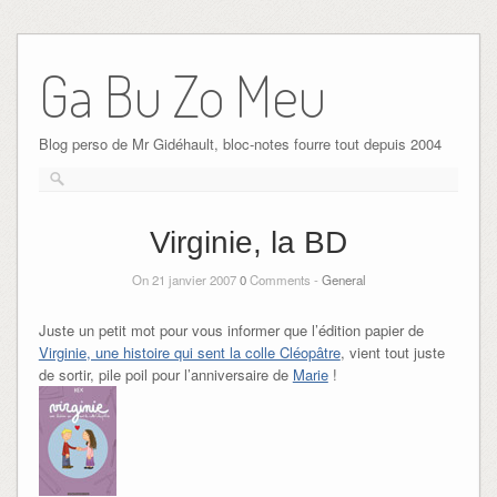
Ga Bu Zo Meu
Blog perso de Mr Gidéhault, bloc-notes fourre tout depuis 2004
Virginie, la BD
On 21 janvier 2007
0
Comments -
General
Juste un petit mot pour vous informer que l’édition papier de
Virginie, une histoire qui sent la colle Cléopâtre
, vient tout juste
de sortir, pile poil pour l’anniversaire de
Marie
!