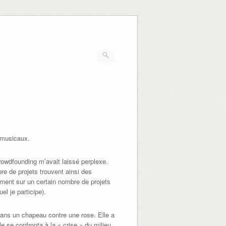
s musicaux.
crowdfounding m’avait laissé perplexe.
re de projets trouvent ainsi des
mment sur un certain nombre de projets
l je participe).
ans un chapeau contre une rose. Elle a
le se confronta à la « crise » du milieu