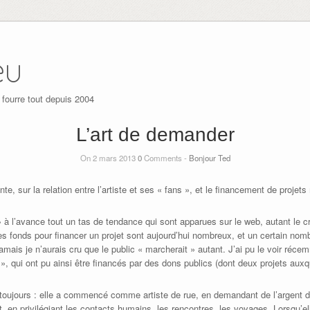
eu
 fourre tout depuis 2004
L’art de demander
On 2 mars 2013
0
Comments -
Bonjour Ted
 sur la relation entre l’artiste et ses « fans », et le financement de projet
i » à l’avance tout un tas de tendance qui sont apparues sur le web, autant le 
des fonds pour financer un projet sont aujourd’hui nombreux, et un certain nomb
ais je n’aurais cru que le public « marcherait » autant. J’ai pu le voir réce
qui ont pu ainsi être financés par des dons publics (dont deux projets auxque
toujours : elle a commencé comme artiste de rue, en demandant de l’argent d
tit, en privilégiant les contacts humains, les rencontres, les voyages. Lorsqu’el