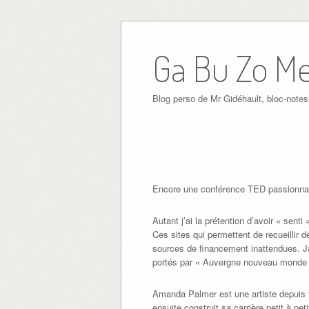
Ga Bu Zo M
Blog perso de Mr Gidéhault, bloc-notes
Encore une conférence TED passionnante,
Autant j’ai la prétention d’avoir « sent
Ces sites qui permettent de recueillir 
sources de financement inattendues. Jam
portés par « Auvergne nouveau monde », 
Amanda Palmer est une artiste depuis 
ensuite construit sa carrière petit à pe