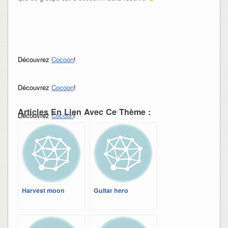
Découvrez
Cocoon
!
Découvrez
Cocoon
!
Articles En Lien Avec Ce Thème :
Découvrez
Cocoon
!
Harvest moon
Guitar hero