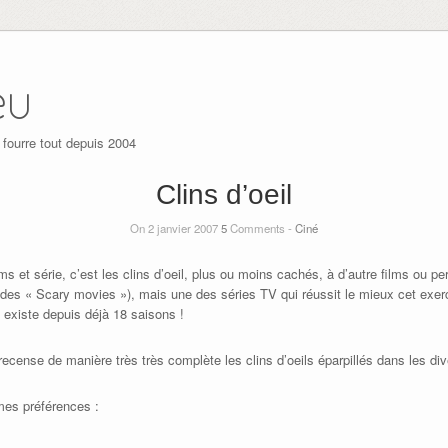
eu
 fourre tout depuis 2004
Clins d’oeil
On 2 janvier 2007
5
Comments -
Ciné
ms et série, c’est les clins d’oeil, plus ou moins cachés, à d’autre films ou p
e des « Scary movies »), mais une des séries TV qui réussit le mieux cet exer
 existe depuis déjà 18 saisons !
recense de manière très très complète les clins d’oeils éparpillés dans les di
mes préférences :