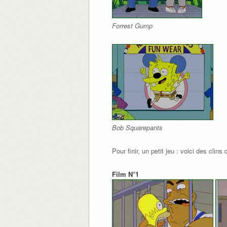
Forrest Gump
Bob Squarepants
Pour finir, un petit jeu : voici des cli
Film N°1