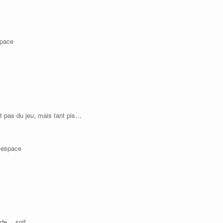
space
t pas du jeu, mais tant pis…
’espace
pide… snif