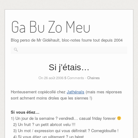
Ga Bu Zo Meu
Blog perso de Mr Gidéhault, bloc-notes fourre tout depuis 2004
Si j’étais…
On 26 août 2006
5
Comments -
Chaines
Honteusement copiécollé chez
Jathénaïs
(mais mes réponses
sont achment moins droles que les siennes !)
Si vous étiez…
1) Un jour de la semaine ? vendredi… casual friday forever
2) Un fruit ? un petit abricot velu !!!
3) Un mot / expression qui vous définirait ? Cornegidouille !
4) Si vous étiez un vêtement ? un béret