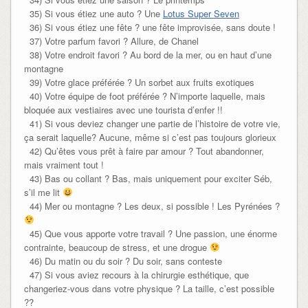
35) Si vous étiez une auto ? Une
Lotus Super Seven
36) Si vous étiez une fête ? une fête improvisée, sans doute !
37) Votre parfum favori ? Allure, de Chanel
38) Votre endroit favori ? Au bord de la mer, ou en haut d’une
montagne
39) Votre glace préférée ? Un sorbet aux fruits exotiques
40) Votre équipe de foot préférée ? N’importe laquelle, mais
bloquée aux vestiaires avec une tourista d’enfer !!
41) Si vous deviez changer une partie de l’histoire de votre vie,
ça serait laquelle? Aucune, même si c’est pas toujours glorieux
42) Qu’êtes vous prêt à faire par amour ? Tout abandonner,
mais vraiment tout !
43) Bas ou collant ? Bas, mais uniquement pour exciter Séb,
s’il me lit
44) Mer ou montagne ? Les deux, si possible ! Les Pyrénées ?
45) Que vous apporte votre travail ? Une passion, une énorme
contrainte, beaucoup de stress, et une drogue
46) Du matin ou du soir ? Du soir, sans conteste
47) Si vous aviez recours à la chirurgie esthétique, que
changeriez-vous dans votre physique ? La taille, c’est possible
??