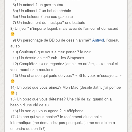
5) Un animal ? un gros toutou
6a) Un aliment ? un bol de céréale
6b) Une boisson? une eau gazeuse
7) Un instrument de musique? une batterie
8) Un jeu ? n’importe lequel, mais avec de l’amour et du hasard
9) Un personnage de BD ou de dessin animé?
Antivol
, l’oiseau
au sol
10) Couleur(s) que vous aimez porter ? le noir
11) Un dessin animé? euh…les Simpsons
12) Complétez : « ne regardez jamais en arrière, … » : sauf si
vous marchez a reculons !
13) Une chanson qui parle de vous? « Si tu veux m’essayer… »
14) Un objet que vous aimez? Mon Mac (désolé Jath’, j’ai pompé
)
15) Un objet que vous détestez? Une clé de 12, quand on a
besoin d’une clé de 13
16) Un son qui vous agace ? le téléphone
17) Un son qui vous apaise? le ronflement d’une salle
informatique (me demandez pas pourquoi…je me sens bien a
entendre ce son là !)