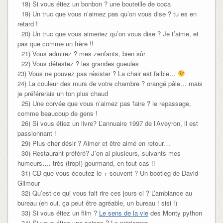
18) Si vous étiez un bonbon ? une bouteille de coca
19) Un truc que vous n’aimez pas qu’on vous dise ? tu es en
retard !
20) Un truc que vous aimeriez qu’on vous dise ? Je t’aime, et
pas que comme un frère !!
21) Vous admirez ? mes zenfants, bien sûr
22) Vous détestez ? les grandes gueules
23) Vous ne pouvez pas résister ? La chair est faible…
24) La couleur des murs de votre chambre ? orangé pâle… mais
je préférerais un ton plus chaud
25) Une corvée que vous n’aimez pas faire ? le repassage,
comme beaucoup de gens !
26) Si vous étiez un livre? L’annuaire 1997 de l’Aveyron, il est
passionnant !
29) Plus cher désir ? Aimer et être aimé en retour…
30) Restaurant préféré? J’en ai plusieurs, suivants mes
humeurs…. très (trop!) gourmand, en tout cas !!
31) CD que vous écoutez le + souvent ? Un bootleg de David
Gilmour
32) Qu’est-ce qui vous fait rire ces jours-ci ? L’ambiance au
bureau (eh oui, ça peut être agréable, un bureau ! sisi !)
33) Si vous étiez un film ?
Le sens de la vie
des Monty python
34) Si vous étiez une saison ? Le printemps