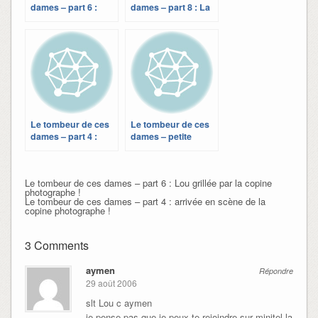
dames – part 6 :
dames – part 8 : La
Lou grillée par la
copine
copine
photographe se
photographe !
met au blog !
Le tombeur de ces
Le tombeur de ces
dames – part 4 :
dames – petite
arrivée en scène de
parenthèse jalousie
la copine
photographe !
Le tombeur de ces dames – part 6 : Lou grillée par la copine
photographe !
Le tombeur de ces dames – part 4 : arrivée en scène de la
copine photographe !
3 Comments
aymen
Répondre
29 août 2006
slt Lou c aymen
je pense pas que je peux te rejoindre sur minitel la