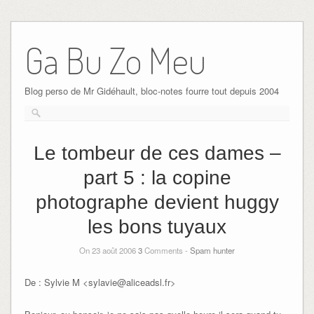
Ga Bu Zo Meu
Blog perso de Mr Gidéhault, bloc-notes fourre tout depuis 2004
Le tombeur de ces dames –
part 5 : la copine
photographe devient huggy
les bons tuyaux
On 23 août 2006
3
Comments -
Spam hunter
De : Sylvie M <sylavie@aliceadsl.fr>