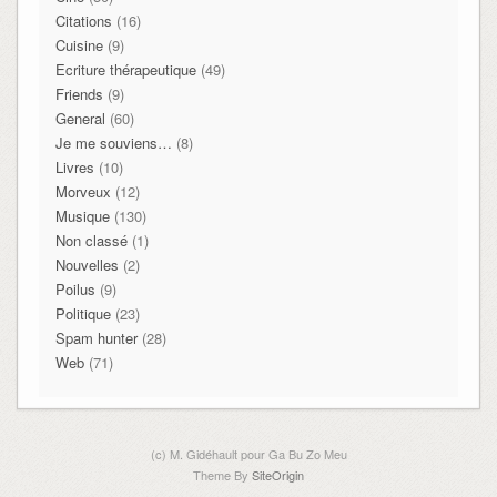
Citations
(16)
Cuisine
(9)
Ecriture thérapeutique
(49)
Friends
(9)
General
(60)
Je me souviens…
(8)
Livres
(10)
Morveux
(12)
Musique
(130)
Non classé
(1)
Nouvelles
(2)
Poilus
(9)
Politique
(23)
Spam hunter
(28)
Web
(71)
(c) M. Gidéhault pour Ga Bu Zo Meu
Theme By
SiteOrigin