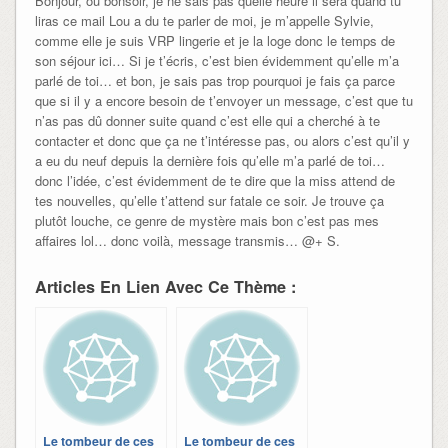
Bonjour, ou bonsoir, je ne sais pas quelle heure il sera quand tu
liras ce mail Lou a du te parler de moi, je m’appelle Sylvie,
comme elle je suis VRP lingerie et je la loge donc le temps de
son séjour ici… Si je t’écris, c’est bien évidemment qu’elle m’a
parlé de toi… et bon, je sais pas trop pourquoi je fais ça parce
que si il y a encore besoin de t’envoyer un message, c’est que tu
n’as pas dû donner suite quand c’est elle qui a cherché à te
contacter et donc que ça ne t’intéresse pas, ou alors c’est qu’il y
a eu du neuf depuis la dernière fois qu’elle m’a parlé de toi…
donc l’idée, c’est évidemment de te dire que la miss attend de
tes nouvelles, qu’elle t’attend sur fatale ce soir. Je trouve ça
plutôt louche, ce genre de mystère mais bon c’est pas mes
affaires lol… donc voilà, message transmis… @+ S.
Articles En Lien Avec Ce Thème :
Le tombeur de ces
Le tombeur de ces