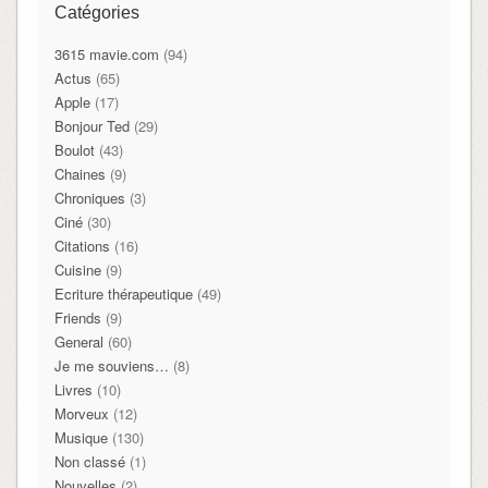
Catégories
3615 mavie.com
(94)
Actus
(65)
Apple
(17)
Bonjour Ted
(29)
Boulot
(43)
Chaines
(9)
Chroniques
(3)
Ciné
(30)
Citations
(16)
Cuisine
(9)
Ecriture thérapeutique
(49)
Friends
(9)
General
(60)
Je me souviens…
(8)
Livres
(10)
Morveux
(12)
Musique
(130)
Non classé
(1)
Nouvelles
(2)