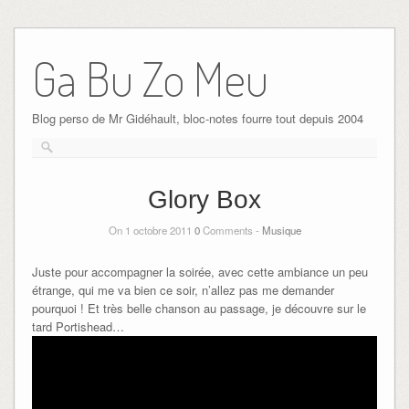
Ga Bu Zo Meu
Blog perso de Mr Gidéhault, bloc-notes fourre tout depuis 2004
Glory Box
On 1 octobre 2011
0
Comments -
Musique
Juste pour accompagner la soirée, avec cette ambiance un peu
étrange, qui me va bien ce soir, n’allez pas me demander
pourquoi ! Et très belle chanson au passage, je découvre sur le
tard Portishead…