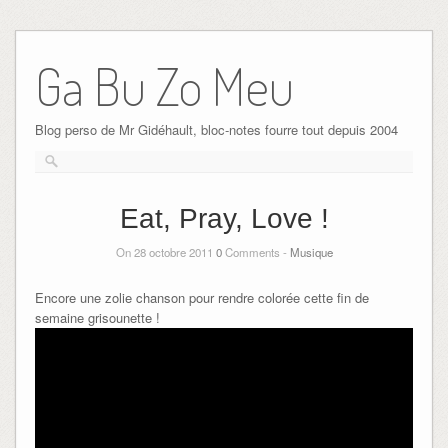
Ga Bu Zo Meu
Blog perso de Mr Gidéhault, bloc-notes fourre tout depuis 2004
Eat, Pray, Love !
On 28 octobre 2011
0
Comments -
Musique
Encore une zolie chanson pour rendre colorée cette fin de
semaine grisounette !