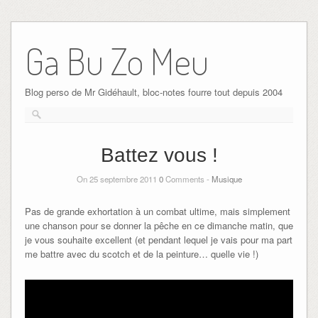
Ga Bu Zo Meu
Blog perso de Mr Gidéhault, bloc-notes fourre tout depuis 2004
Battez vous !
On 25 septembre 2011
0
Comments -
Musique
Pas de grande exhortation à un combat ultime, mais simplement
une chanson pour se donner la pêche en ce dimanche matin, que
je vous souhaite excellent (et pendant lequel je vais pour ma part
me battre avec du scotch et de la peinture… quelle vie !)