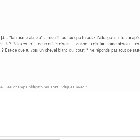
jd… "fantasme absolu"… mouiiii, est-ce que tu peux t’allonger sur le canapé s’i
en là ? Relaxes toi… donc oui je disais … quand tu dis fantasme absolu… e
 ? Est-ce que tu vois un cheval blanc qui court ? Ne réponds pas tout de sui
ée.
Les champs obligatoires sont indiqués avec
*