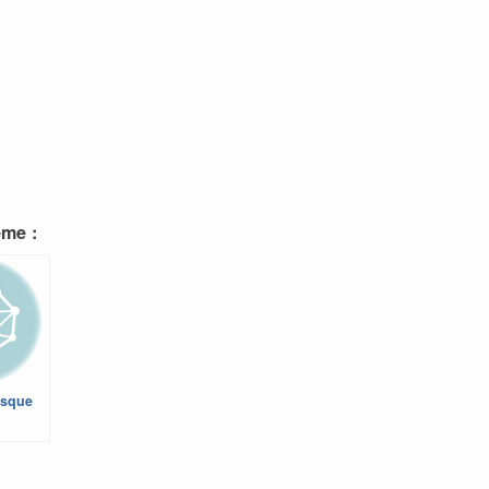
ème :
isque